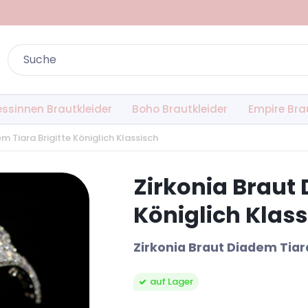
essinnen Brautkleider
Boho Brautkleider
Empire Bra
m Tiara Brigitte Königlich Klassisch
Zirkonia Braut 
Königlich Klass
Zirkonia Braut Diadem Tiara
auf Lager