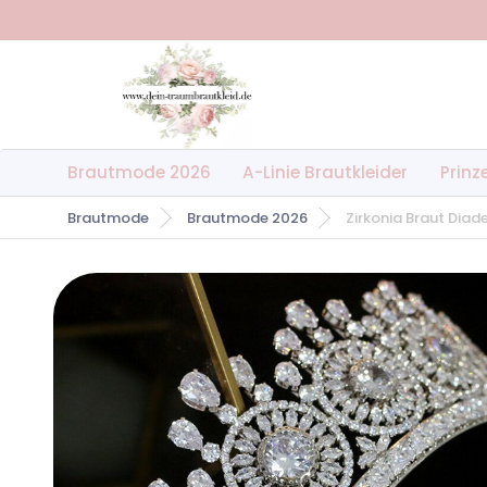
Brautmode 2026
A-Linie Brautkleider
Prinz
Brautmode
Brautmode 2026
Zirkonia Braut Diade