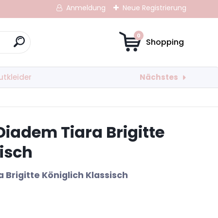
Anmeldung
Neue Registrierung
0
Nächstes
utkleider
Diadem Tiara Brigitte
isch
 Brigitte Königlich Klassisch