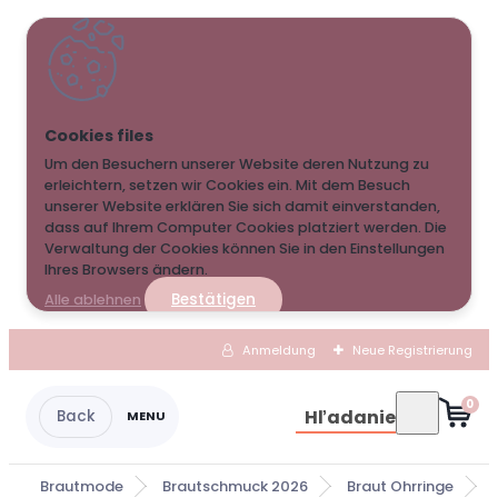
Um den Besuchern unserer Website deren Nutzung zu
erleichtern, setzen wir Cookies ein. Mit dem Besuch
unserer Website erklären Sie sich damit einverstanden,
dass auf Ihrem Computer Cookies platziert werden. Die
Verwaltung der Cookies können Sie in den Einstellungen
Ihres Browsers ändern.
Bestätigen
Alle ablehnen
Anmeldung
Neue Registrierung
0
Hľadanie
Brautmode
Brautschmuck 2026
Braut Ohrringe