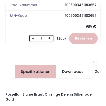
Produktnummer:
1005003461183657
EAN-Kode:
1005003461183657
69 €
-
+
Stück
Spezifikationen
Downloads
Zusa
Porzellan Blume Braut Ohrringe Delenn Silber oder
Gold