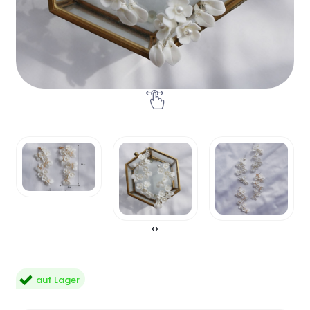
‹
›
auf Lager