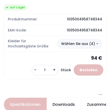
auf Lager
Produktnummer:
1005004958748344
EAN-Kode:
1005004958748344
Kleider für
Wählen Sie aus (4)
Hochzeitsgäste Größe
94 €
-
+
Stück
Spezifikationen
Downloads
Zusammenh